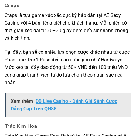
Craps
Craps là tựa game xúc xắc cực kỳ hấp dẫn tại AE Sexy
Casino với 4 bàn riêng biệt cho khách hàng. Mỗi phiên có
thời gian kéo dài từ 20–30 giây đem đến sự nhanh chóng
và kịch tính.
Tại đây, bạn sẽ có nhiều lựa chọn cược khác nhau từ cược
Pass Line, Don’t Pass đến các cược phụ như Hardways.
Mức kèo tại đây dao động từ 50K VND đến 100 triệu VND
cũng giúp thành viên tự do lựa chọn theo ngân sách cá
nhân.
Xem thêm
DB Live Casino - Đánh Giá Sảnh Cược
Đẳng Cấp Trên QH88
Trác Kim Hoa