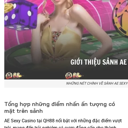
NHỮNG NÉT CHÍNH VỀ SẢNH AE SEXY
Tổng hợp những điểm nhấn ấn tượng có
mặt trên sảnh
AE Sexy Casino tại QH88 nổi bật với những đặc điểm vượt
trội, mang đến trải nghiệm cá cược đẳng cấp cho thành