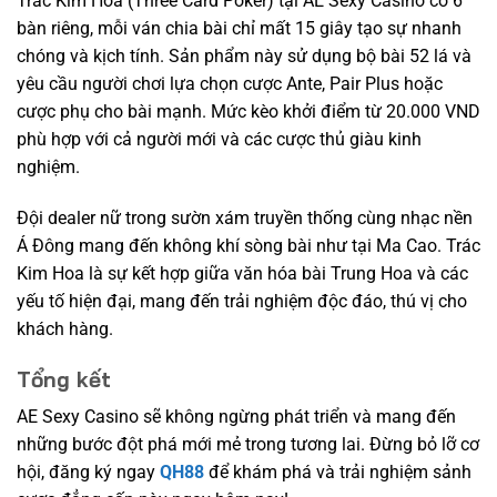
Trác Kim Hoa (Three Card Poker) tại AE Sexy Casino có 6
bàn riêng, mỗi ván chia bài chỉ mất 15 giây tạo sự nhanh
chóng và kịch tính. Sản phẩm này sử dụng bộ bài 52 lá và
yêu cầu người chơi lựa chọn cược Ante, Pair Plus hoặc
cược phụ cho bài mạnh. Mức kèo khởi điểm từ 20.000 VND
phù hợp với cả người mới và các cược thủ giàu kinh
nghiệm.
Đội dealer nữ trong sườn xám truyền thống cùng nhạc nền
Á Đông mang đến không khí sòng bài như tại Ma Cao. Trác
Kim Hoa là sự kết hợp giữa văn hóa bài Trung Hoa và các
yếu tố hiện đại, mang đến trải nghiệm độc đáo, thú vị cho
khách hàng.
Tổng kết
AE Sexy Casino sẽ không ngừng phát triển và mang đến
những bước đột phá mới mẻ trong tương lai. Đừng bỏ lỡ cơ
hội, đăng ký ngay
QH88
để khám phá và trải nghiệm sảnh