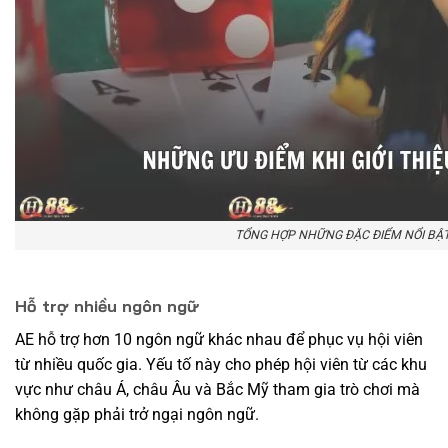
TỔNG HỢP NHỮNG ĐẶC ĐIỂM NỔI BẬ
Hỗ trợ nhiều ngôn ngữ
AE hỗ trợ hơn 10 ngôn ngữ khác nhau để phục vụ hội viên
từ nhiều quốc gia. Yếu tố này cho phép hội viên từ các khu
vực như châu Á, châu Âu và Bắc Mỹ tham gia trò chơi mà
không gặp phải trở ngại ngôn ngữ.