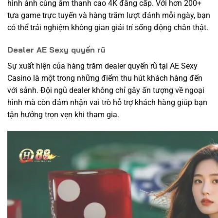
hình ảnh cùng âm thanh cao 4K đẳng cấp. Với hơn 200+
tựa game trực tuyến và hàng trăm lượt đánh mỗi ngày, bạn
có thể trải nghiệm không gian giải trí sống động chân thật.
Dealer AE Sexy quyến rũ
Sự xuất hiện của hàng trăm dealer quyến rũ tại AE Sexy
Casino là một trong những điểm thu hút khách hàng đến
với sảnh. Đội ngũ dealer không chỉ gây ấn tượng về ngoại
hình mà còn đảm nhận vai trò hỗ trợ khách hàng giúp bạn
tận hưởng trọn vẹn khi tham gia.