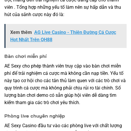
viên . Tổng hợp những yếu tố làm nên sự hấp dẫn và thu
hút của sảnh cược này đó là:
Xem thêm
AG Live Casino - Thiên Đường Cá Cược
Hot Nhất Trên QH88
Bàn chơi miễn phí
AE Sexy cho phép thành viên truy cập vào bàn chơi miễn
phí để trải nghiệm cá cược mà không cần nạp tiền. Yếu tố
này tạo cơ hội cho các tân thủ làm quen với các trò chơi và
quy trình cá cược mà không phải chịu rủi ro tài chính. Số
lượng bàn chơi demo có sẵn giúp hội viên dễ dàng tìm
kiếm tham gia các trò chơi yêu thích.
Phòng live chuyên nghiệp
AE Sexy Casino đầu tư vào các phòng live với chất lượng