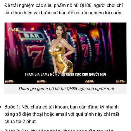
Để trải nghiệm các siêu phẩm nổ hũ QH88, người chơi chỉ
cần thực hiện vài bước cơ bản để có trải nghiệm lôi cuốn:
Tham gia game nổ hũ tại QH88 cực cho người mới
Bước 1: Nếu chưa có tài khoản, bạn cần đăng ký nhanh
bằng số điện thoại hoặc email với quá trình này chỉ mất
chưa tới 2 phút.