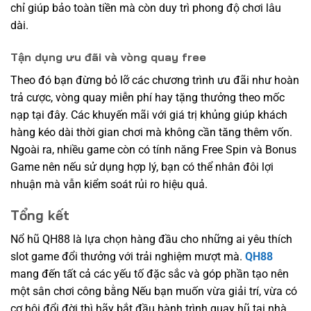
chỉ giúp bảo toàn tiền mà còn duy trì phong độ chơi lâu
dài.
Tận dụng ưu đãi và vòng quay free
Theo đó bạn đừng bỏ lỡ các chương trình ưu đãi như hoàn
trả cược, vòng quay miễn phí hay tặng thưởng theo mốc
nạp tại đây. Các khuyến mãi với giá trị khủng giúp khách
hàng kéo dài thời gian chơi mà không cần tăng thêm vốn.
Ngoài ra, nhiều game còn có tính năng Free Spin và Bonus
Game nên nếu sử dụng hợp lý, bạn có thể nhân đôi lợi
nhuận mà vẫn kiểm soát rủi ro hiệu quả.
Tổng kết
Nổ hũ QH88 là lựa chọn hàng đầu cho những ai yêu thích
slot game đổi thưởng với trải nghiệm mượt mà.
QH88
mang đến tất cả các yếu tố đặc sắc và góp phần tạo nên
một sân chơi công bằng Nếu bạn muốn vừa giải trí, vừa có
cơ hội đổi đời thì hãy bắt đầu hành trình quay hũ tại nhà