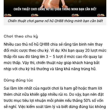
Chiến thuật chơi game nổ hũ QH88 thông minh bạn cần biết
Chơi theo chu kỳ
Nhiều cao thủ nổ hũ QH88 chia sẻ rằng tân binh nên thay
đổi mức cược theo chu kỳ. Ví dụ: Khi bạn quay 20 lượt mức
thấp rồi sau đó tăng lên 3 – 5 lượt ở mức cao rồi quay lại
mức thấp. Vậy thì, chiến thuật này giúp khách hàng bắt
nhịp với chu kỳ trả thưởng và tăng khả năng trúng hũ.
Dừng đúng lúc
Sai lầm lớn nhất của người chơi là ham gỡ hoặc tham lời
thêm chút nữa khiến gặp nhiều rủi ro. Do vậy, bạn nên đặt
trước mục tiêu lợi nhuận mỗi phiên nếu thắng 50% số vốn
sẽ nghỉ. Việc kiểm soát tâm lý và biết dừng đúng lúc không