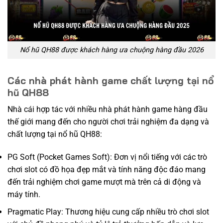
Nổ hũ QH88 được khách hàng ưa chuộng hàng đầu 2026
Các nhà phát hành game chất lượng tại nổ
hũ QH88
Nhà cái hợp tác với nhiều nhà phát hành game hàng đầu
thế giới mang đến cho người chơi trải nghiệm đa dạng và
chất lượng tại nổ hũ QH88:
PG Soft (Pocket Games Soft): Đơn vị nổi tiếng với các trò
chơi slot có đồ họa đẹp mắt và tính năng độc đáo mang
đến trải nghiệm chơi game mượt mà trên cả di động và
máy tính.
Pragmatic Play: Thương hiệu cung cấp nhiều trò chơi slot