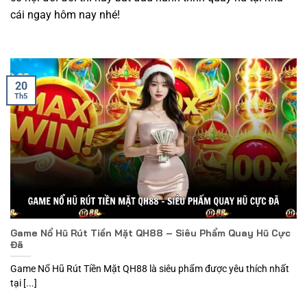
cái ngay hôm nay nhé!
20
Th5
Game Nổ Hũ Rút Tiền Mặt QH88 – Siêu Phẩm Quay Hũ Cực
Đã
Game Nổ Hũ Rút Tiền Mặt QH88 là siêu phẩm được yêu thích nhất
tại [...]