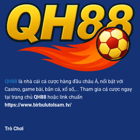
QH88
là nhà cái cá cược hàng đầu châu Á, nổi bật với
Casino, game bài, bắn cá, xổ số,... Tham gia cá cược ngay
tại trang chủ
QH88
hoặc link chuẩn
https://www.birbulutolsam.tv/
Trò Chơi