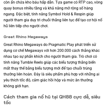
còn ẩn chứa kho báu hấp dẫn. Tựa game có RTP cao, vòng
quay bonus nhiều tầng và khả năng mở rộng số hàng
ngang. Đặc biệt, tính năng Symbol Hold & Respin giúp
người tham gia duy trì chuỗi thắng liên tục để tạo cơ hội nổ
hũ liên tiếp cho người chơi.
Great Rhino Megaways
Great Rhino Megaways do Pragmatic Play phát triển sử
dụng cơ chế Megaways với hơn 200.000 cách thắng khác
nhau tạo sự phấn khích cho người tham gia. Trò chơi có
tính năng Tumble Reels giúp các biểu tượng thắng biến
mất thay thế bằng biểu tượng mới để tạo chuỗi trúng
thưởng liên hoàn. Đây là siêu phẩm phù hợp với những ai
yêu thích tốc độ, cảm giác hồi hộp và mức ăn thưởng
không giới hạn.
Cách tham gia nổ hũ tại QH88 cực dễ, siêu
tốc